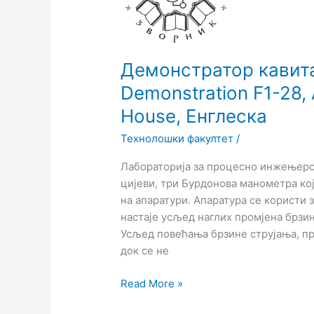
Cavitation
Demonstration
F1-
28,
Демонстратор кавитац
Armfield
Demonstration F1-28, 
Limited,
Bridge
House, Енглеска
House,
Технолошки факултет
/
Енглеска
Лабораторија за процесно инжењерст
цијеви, три Бурдонова манометра ко
на апаратури. Апаратура се користи 
настаје усљед наглих промјена брзин
Усљед повећања брзине струјања, пр
док се не
Read More »