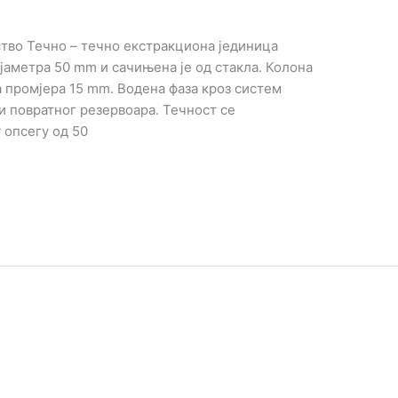
тво Течно – течно екстракциона јединица
ијаметра 50 mm и сачињена је од стакла. Колона
 промјера 15 mm. Водена фаза кроз систем
и повратног резервоара. Течност се
 опсегу од 50