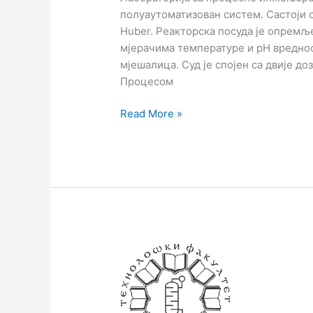
полуаутоматизован систем. Састоји 
Huber. Реакторска посуда је опремљ
мjерачима температуре и pH вреднос
мјешалица. Суд је спојен са двије до
Процесом
Read More »
Демонстратор
кавитације
(F1-
28),