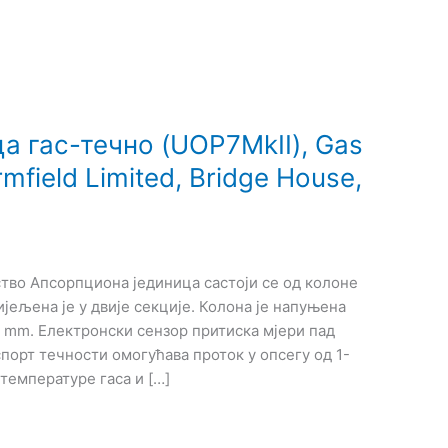
а гас-течно (UOP7MkII), Gas
mfield Limited, Bridge House,
тво Апсорпциона јединица састоји се од колоне
ијељена је у двије секције. Колона је напуњена
 mm. Електронски сензор притиска мјери пад
порт течности омогућава проток у опсегу од 1-
 температуре гаса и […]