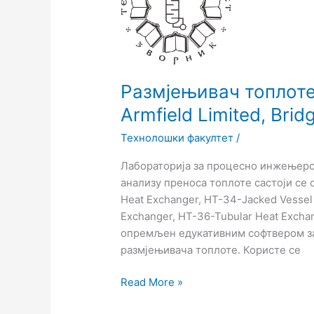
21),
Heat
Exchanger,
Armfield
Limited,
Размјењивач топлоте 
Bridge
Armfield Limited, Bri
Hause,
England
Технолошки факултет
/
Лабораторија за процесно инжењерст
анализу преноса топлоте састоји се 
Heat Exchanger, HT-34-Jacked Vessel w
Exchanger, HT-36-Tubular Heat Exchan
опремљен едукативним софтвером з
размјењивача топлоте. Користе се
Read More »