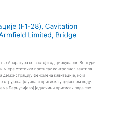
ије (F1-28), Cavitation
Armfield Limited, Bridge
во Апаратура се састоји од циркуларне Вентури
ји мјере статички притисак контролног вентила
за демонстрацију феномена кавитације, који
е струјања флуида и притиска у цијевном воду.
ема Бернулијевој једначини притисак пада све