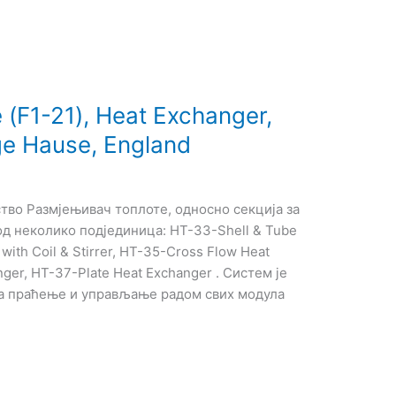
(F1-21), Heat Exchanger,
dge Hause, England
во Размјењивач топлоте, односно секција за
од неколико подјединица: HT-33-Shell & Tube
ith Coil & Stirrer, HT-35-Cross Flow Heat
ger, HT-37-Plate Heat Exchanger . Систем је
а праћење и управљање радом свих модула