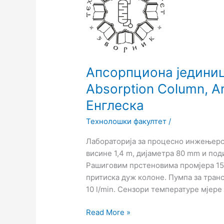
гас-
течно
(UOP7MkII),
Gas
Absorption
Column,
Апсорпциона јединиц
Armfield
Absorption Column, Ar
Limited,
Bridge
Енглеска
House,
Технолошки факултет
/
Енглеска
Лабораторија за процесно инжењерс
висине 1,4 m, дијаметра 80 mm и под
Рашиговим прстеновима промјера 15
притиска дуж колоне. Пумпа за транс
10 l/min. Сензори температуре мјере
Read More »