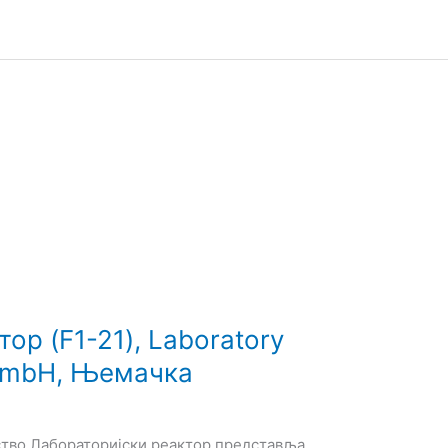
ор (F1-21), Laboratory
 GmbH, Њемачка
тво Лабораторијски реактор представља