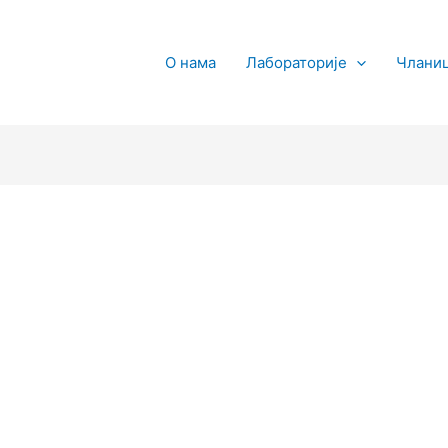
О нама
Лабораторије
Члани