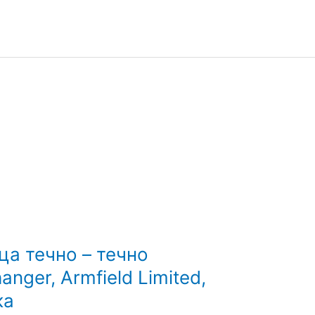
ца течно – течно
anger, Armfield Limited,
ка