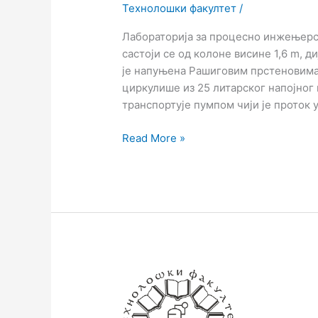
Технолошки факултет
/
Енглеска
Лабораторија за процесно инжењерс
састоји се од колоне висине 1,6 m, д
је напуњена Рашиговим прстеновима
циркулише из 25 литарског напојног 
транспортује пумпом чији је проток у
Read More »
Размјењивач
топлоте
(F1-