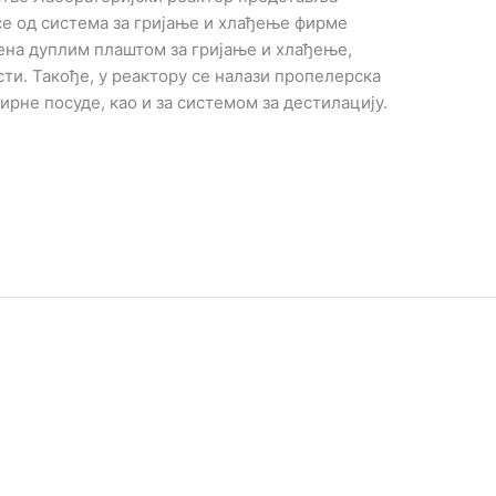
се од система за гријање и хлађење фирме
ена дуплим плаштом за гријање и хлађење,
ти. Такође, у реактору се налази пропелерска
зирне посуде, као и за системом за дестилацију.