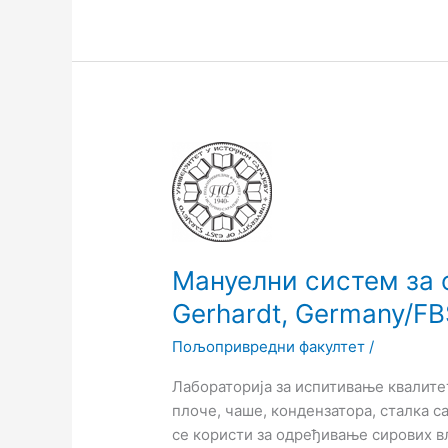
Мануелни
систем
за
одређивање
целулозе
Gerhardt,
Мануелни систем за
Germany/FBS6
Gerhardt, Germany/F
Пољопривредни факултет
/
Лабораторија за испитивање квалитет
плоче, чаше, кондензатора, сталка 
се користи за одређивање сирових вла