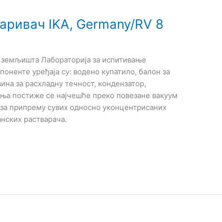
аривач IKA, Germany/RV 8
и земљишта Лабораторија за испитивањe
оненте уређаја су: водено купатило, балон за
ина за расхладну течност, кондензатор,
вања постиже се најчешће преко повезане вакуум
 за припрему сувих односно уконцентрисаних
анских растварача.