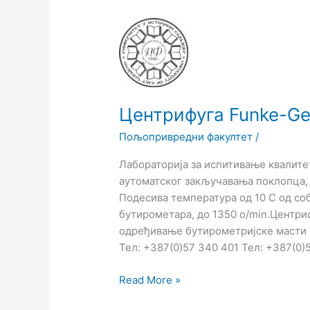
Центрифуга
Funke-
Gerber/3670
Центрифуга Funke-Ge
Пољопривредни факултет
/
Лабораторија за испитивање квалите
аутоматског закључавања поклопца, 
Подесива температура од 10 C од со
бутирометара, до 1350 о/min.Центри
одређивање бутирометријске масти по 
Тел: +387(0)57 340 401 Тел: +387(0)
Read More »