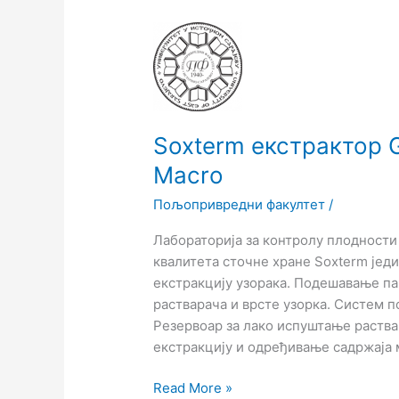
Soxterm
екстрактор
Gerhardt,
Germany/SOX
414
Macro
Soxterm екстрактор 
Macro
Пољопривредни факултет
/
Лабораторија за контролу плодност
квалитета сточне хране Soxterm једи
екстракцију узорака. Подешавање па
растварача и врсте узорка. Систем п
Резервоар за лако испуштање раства
екстракцију и одређивање садржаја 
Read More »