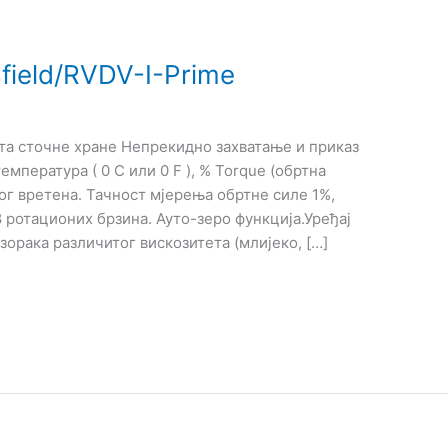
field/RVDV-I-Prime
та сточне хране Непрекидно захватање и приказ
температура ( 0 C или 0 F ), % Torque (обртна
ног вретена. Тачност мјерења обртне силе 1%,
 ротационих брзина. Ауто-зеро функција.Уређај
зорака различитог вискозитета (млијеко, […]