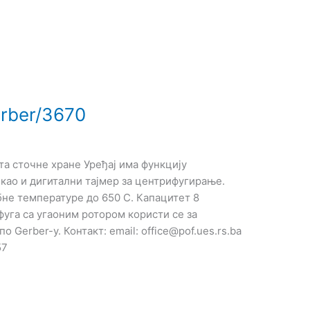
rber/3670
та сточне хране Уређај има функцију
као и дигитални тајмер за центрифугирање.
бне температуре до 650 C. Капацитет 8
фуга са угаоним ротором користи се за
Gerber-у. Контакт: еmail: office@pof.ues.rs.ba
57