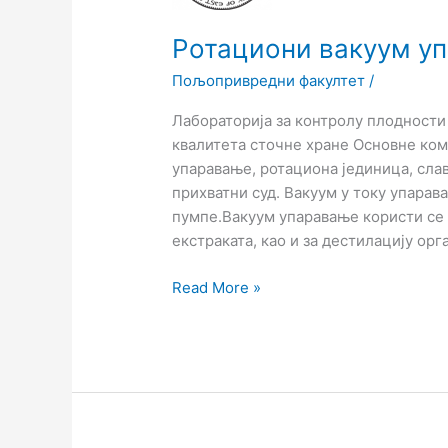
Germany/RV
8
Ротациони вакуум уп
Пољопривредни факултет
/
Лабораторија за контролу плодност
квалитета сточне хране Основне комп
упаравање, ротациона јединица, слав
прихватни суд. Вакуум у току упара
пумпе.Вакуум упаравање користи се
екстраката, као и за дестилацију орг
Read More »