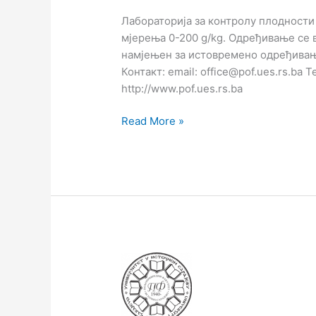
Лабораторија за контролу плодности
мјерења 0-200 g/kg. Одређивање се 
намјењен за истовремено одређивање
Контакт: еmail: office@pof.ues.rs.ba 
http://www.pof.ues.rs.ba
Read More »
Ротациони
вакуум
упаривач
IKA,