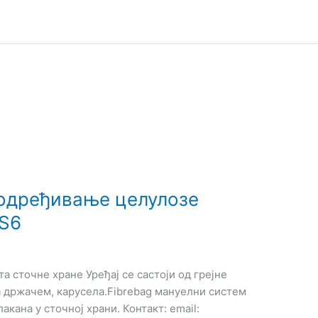
 одређивање целулозе
BS6
а сточне хране Уређај се састоји од грејне
са држачем, карусела.Fibrebag мануелни систем
кана у сточној храни. Контакт: еmail: