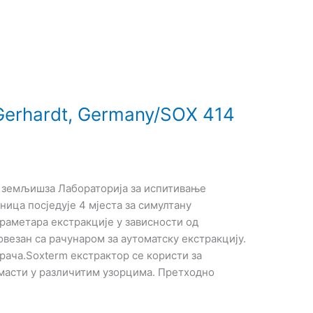
Gerhardt, Germany/SOX 414
и земљишза Лабораторија за испитивање
ница посједује 4 мјеста за симултану
раметара екстракције у зависности од
овезан са рачунаром за аутоматску екстракцију.
рача.Soxterm екстрактор се користи за
масти у различитим узорцима. Претходно