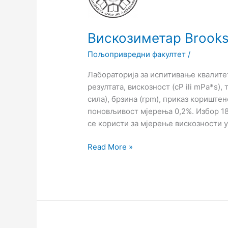
Prime
Вискозиметар Brooks
Пољопривредни факултет
/
Лабораторија за испитивање квалите
резултата, вискозност (cP ili mPa*s), 
сила), брзина (rpm), приказ кориште
поновљивост мјерења 0,2%. Избор 18
се користи за мјерење вискозности у
Read More »