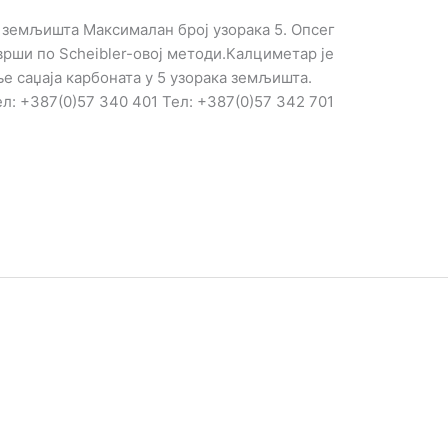
 земљишта Максималан број узорака 5. Опсег
врши по Scheibler-овој методи.Калциметар је
 саџаја карбоната у 5 узорака земљишта.
Тел: +387(0)57 340 401 Тел: +387(0)57 342 701