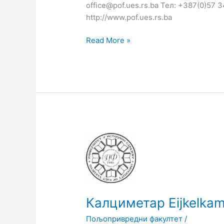
office@pof.ues.rs.ba Тел: +387(0)57 
http://www.pof.ues.rs.ba
Read More »
Калциметар
Eijkelkamp/08.53
Калциметар Eijkelka
Пољопривредни факултет
/