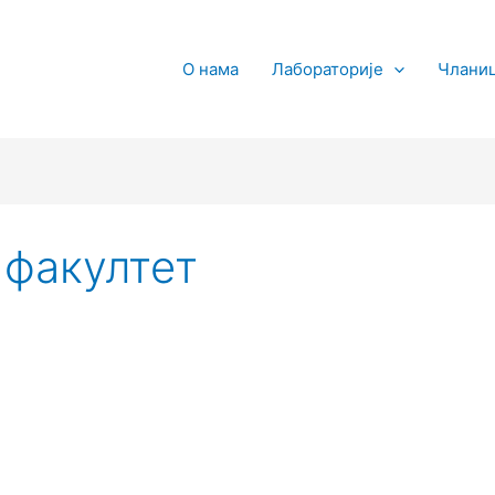
О нама
Лабораторије
Члани
факултет