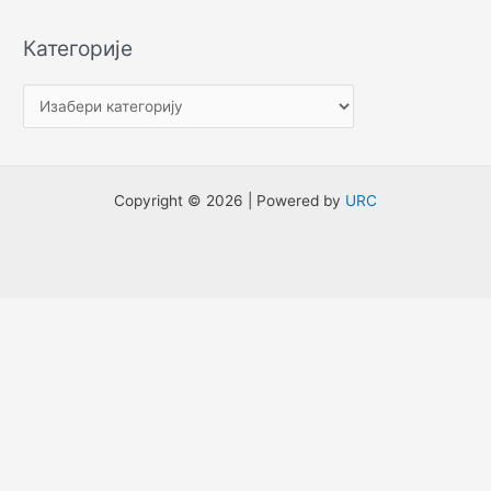
е
Категорије
т
р
а
г
а
Copyright © 2026 | Powered by
URC
з
а
: