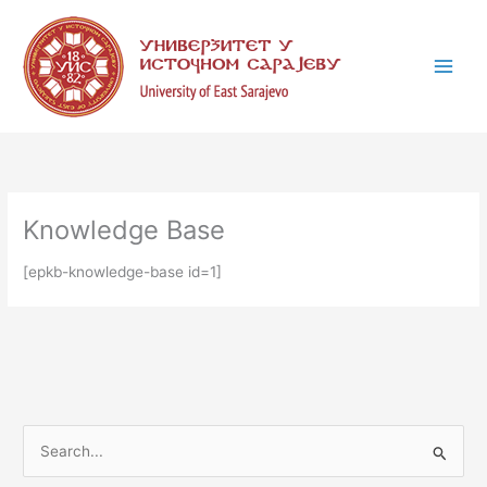
Пређи
К
на
а
садржај
т
е
г
о
р
и
Knowledge Base
ј
[epkb-knowledge-base id=1]
е
П
р