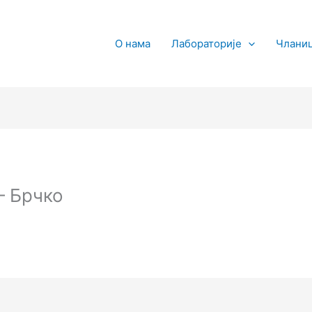
О нама
Лабораторије
Члани
– Брчко