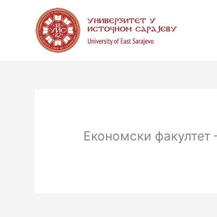
Пређи
на
садржај
Економски факултет 