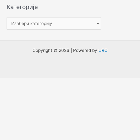
е
Категорије
т
р
а
г
а
Copyright © 2026 | Powered by
URC
з
а
: