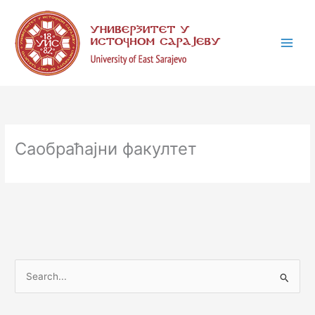
Пређи
К
на
а
садржај
т
е
г
о
р
и
Саобраћајни факултет
ј
е
П
р