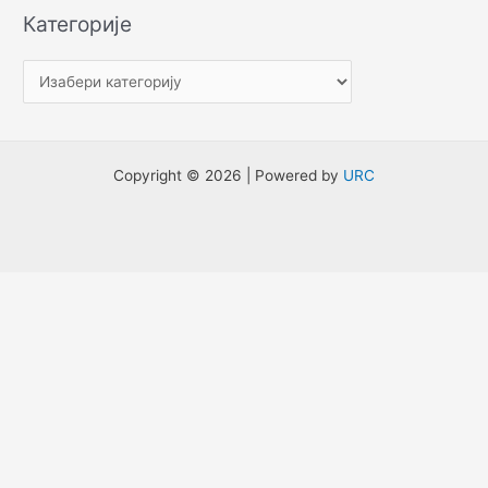
е
Категорије
т
р
а
г
а
Copyright © 2026 | Powered by
URC
з
а
: