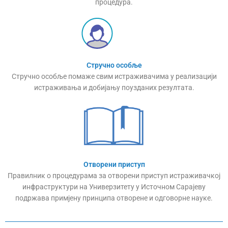
процедура.
Стручно особље
Стручно особље помаже свим истраживачима у реализацији
истраживања и добијању поузданих резултата.
Отворени приступ
Правилник о процедурама за отворени приступ истраживачкој
инфраструктури на Универзитету у Источном Сарајеву
подржава примјену принципа отворене и одговорне науке.