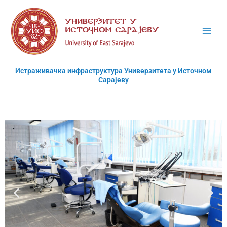
Пређи
на
садржај
Истраживачка инфраструктура Универзитета у Источном
Сарајеву