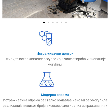
Истраживачки центри
Откријте истраживачке ресурсе који чине открића и иновације
могућим.
Модерна опрема
Истраживачка опрема се стално обнавља како би се омогућила
реализација великог броја високософистираних истраживачких