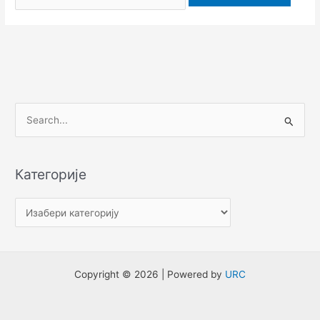
П
р
е
Категорије
т
р
а
г
а
Copyright © 2026 | Powered by
URC
з
а
: