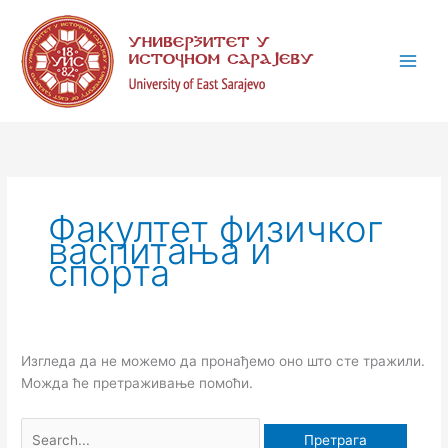
Пређи
Претрага
К
на
за:
а
садржај
т
е
г
о
р
и
Факултет физичког
ј
васпитања и
е
спорта
Изгледа да не можемо да пронађемо оно што сте тражили.
Можда ће претраживање помоћи.