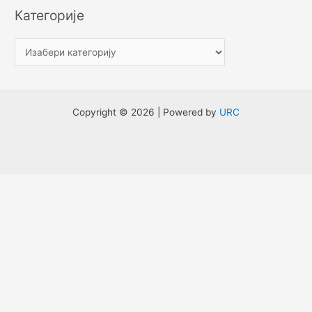
е
Категорије
т
р
а
г
а
Copyright © 2026 | Powered by
URC
з
а
: