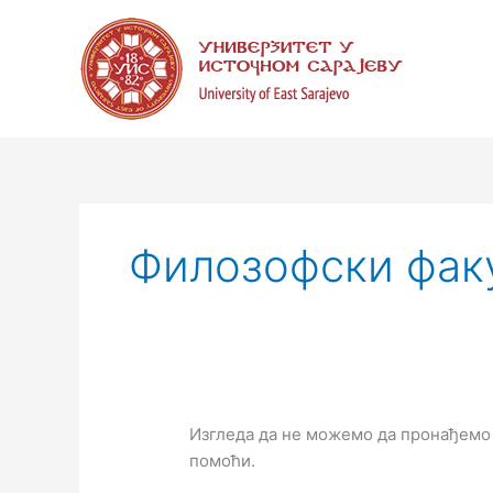
Пређи
Претрага
на
за:
садржај
Филозофски фак
Изгледа да не можемо да пронађемо
помоћи.