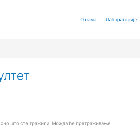
О нама
Лабораторије
ултет
 оно што сте тражили. Можда ће претраживање