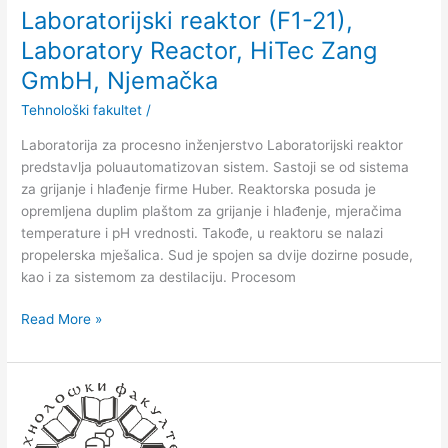
GmbH,
Laboratorijski reaktor (F1-21),
Nјemačka
Laboratory Reactor, HiTec Zang
GmbH, Nјemačka
Tehnološki fakultet
/
Laboratorija za procesno inženjerstvo Laboratorijski reaktor
predstavlјa poluautomatizovan sistem. Sastoji se od sistema
za grijanje i hlađenje firme Huber. Reaktorska posuda je
opremlјena duplim plaštom za grijanje i hlađenje, mjeračima
temperature i pH vrednosti. Takođe, u reaktoru se nalazi
propelerska mješalica. Sud je spojen sa dvije dozirne posude,
kao i za sistemom za destilaciju. Procesom
Read More »
Demonstrator
kavitacije
(F1-