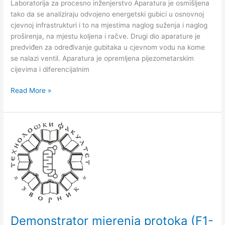
Laboratorija za procesno inženjerstvo Aparatura je osmišlјena
Bridge
tako da se analiziraju odvojeno energetski gubici u osnovnoj
House,
cjevnoj infrastrukturi i to na mjestima naglog suženja i naglog
Engleska
proširenja, na mjestu kolјena i račve. Drugi dio aparature je
predviđen za određivanje gubitaka u cjevnom vodu na kome
se nalazi ventil. Aparatura je opremlјena pijezometarskim
cijevima i diferencijalnim
Read More »
Demonstrator
mjerenja
protoka
(F1-
21),
Flow
Meter
Demonstration
F1-
Demonstrator mjerenja protoka (F1-