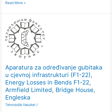
Read More »
Aparatura
za
određivanje
gubitaka
u
cjevnoj
infrastrukturi
(F1-
22),
Aparatura za određivanje gubitaka
Energy
u cjevnoj infrastrukturi (F1-22),
Losses
Energy Losses in Bends F1-22,
in
Bends
Armfield Limited, Bridge House,
F1-
Engleska
22,
Armfield
Tehnološki fakultet
/
Limited,