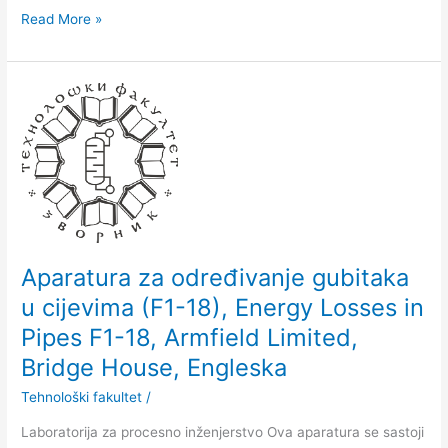
Read More »
Aparatura
za
određivanje
gubitaka
u
cijevima
(F1-
18),
Energy
Aparatura za određivanje gubitaka
Losses
u cijevima (F1-18), Energy Losses in
in
Pipes F1-18, Armfield Limited,
Pipes
F1-
Bridge House, Engleska
18,
Tehnološki fakultet
/
Armfield
Limited,
Laboratorija za procesno inženjerstvo Ova aparatura se sastoji
Bridge