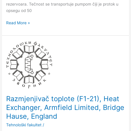
rezervoara. Tečnost se transportuje pumpom čiji je protok u
opsegu od 50
Read More »
Razmјenjivač
toplote
(F1-
21),
Heat
Exchanger,
Armfield
Limited,
Bridge
Razmјenjivač toplote (F1-21), Heat
Hause,
Exchanger, Armfield Limited, Bridge
England
Hause, England
Tehnološki fakultet
/