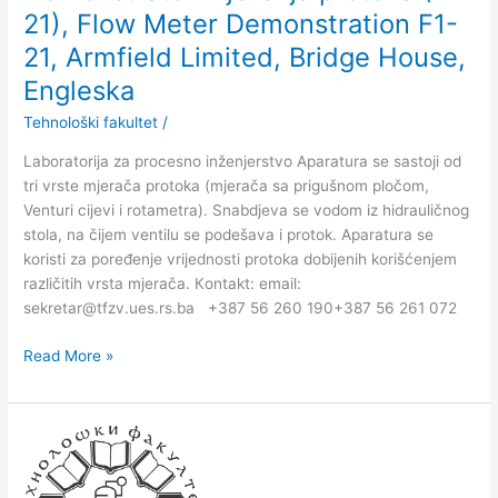
21,
21), Flow Meter Demonstration F1-
Armfield
21, Armfield Limited, Bridge House,
Limited,
Bridge
Engleska
House,
Tehnološki fakultet
/
Engleska
Laboratorija za procesno inženjerstvo Aparatura se sastoji od
tri vrste mjerača protoka (mjerača sa prigušnom pločom,
Venturi cijevi i rotametra). Snabdjeva se vodom iz hidrauličnog
stola, na čijem ventilu se podešava i protok. Aparatura se
koristi za poređenje vrijednosti protoka dobijenih korišćenjem
različitih vrsta mjerača. Кontakt: email:
sekretar@tfzv.ues.rs.ba +387 56 260 190+387 56 261 072
Read More »
Demonstrator
Osborne-
Reynolds-