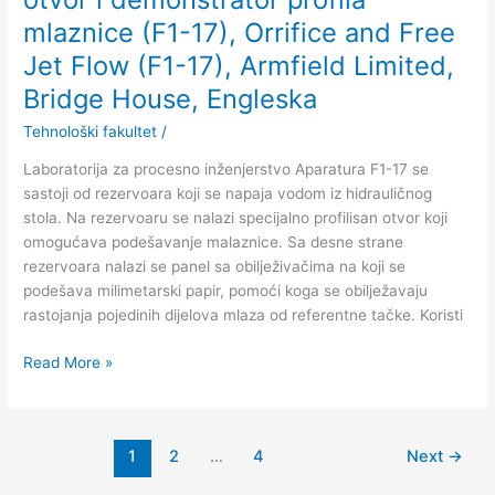
17),
mlaznice (F1-17), Orrifice and Free
Orrifice
and
Jet Flow (F1-17), Armfield Limited,
Free
Bridge House, Engleska
Jet
Flow
Tehnološki fakultet
/
(F1-
Laboratorija za procesno inženjerstvo Aparatura F1-17 se
17),
sastoji od rezervoara koji se napaja vodom iz hidrauličnog
Armfield
stola. Na rezervoaru se nalazi specijalno profilisan otvor koji
Limited,
omogućava podešavanje malaznice. Sa desne strane
Bridge
rezervoara nalazi se panel sa obilježivačima na koji se
House,
podešava milimetarski papir, pomoći koga se obilježavaju
Engleska
rastojanja pojedinih dijelova mlaza od referentne tačke. Koristi
Read More »
1
2
…
4
Next
→