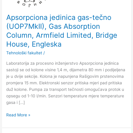
Absorption
Column,
Armfield
Apsorpciona jedinica gas-tečno
Limited,
(UOP7MkII), Gas Absorption
Bridge
Column, Armfield Limited, Bridge
House,
Engleska
House, Engleska
Tehnološki fakultet
/
Laboratorija za procesno inženjerstvo Apsorpciona jedinica
sastoji se od kolone visine 1,4 m, dijametra 80 mm i podijelјena
je u dvije sekcije. Kolona je napunjena Rašigovim prstenovima
promjera 15 mm. Elektronski senzor pritiska mjeri pad pritiska
duž kolone. Pumpa za transport tečnosti omogućava protok u
opsegu od 1-10 l/min. Senzori temperature mjere temperature
gasa i […]
Read More »