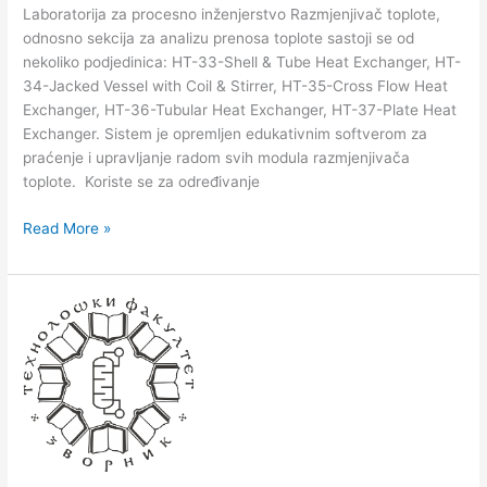
Laboratorija za procesno inženjerstvo Razmјenjivač toplote,
odnosno sekcija za analizu prenosa toplote sastoji se od
nekoliko podjedinica: HT-33-Shell & Tube Heat Exchanger, HT-
34-Jacked Vessel with Coil & Stirrer, HT-35-Cross Flow Heat
Exchanger, HT-36-Tubular Heat Exchanger, HT-37-Plate Heat
Exchanger. Sistem je opremljen edukativnim softverom za
praćenje i upravljanje radom svih modula razmјenjivača
toplote. Koriste se za određivanje
Read More »
Laboratorijski
reaktor
(F1-
21),
Laboratory
Reactor,
HiTec
Zang