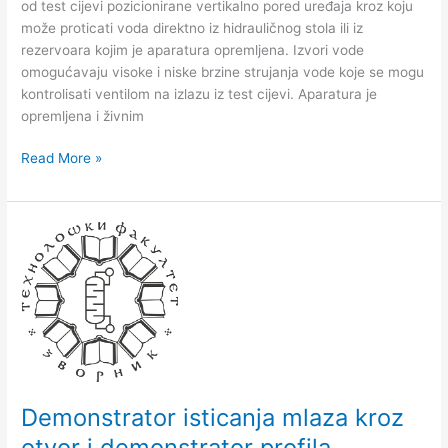
od test cijevi pozicionirane vertikalno pored uređaja kroz koju
House,
može proticati voda direktno iz hidrauličnog stola ili iz
Engleska
rezervoara kojim je aparatura opremljena. Izvori vode
omogućavaju visoke i niske brzine strujanja vode koje se mogu
kontrolisati ventilom na izlazu iz test cijevi. Aparatura je
opremljena i živnim
Read More »
Demonstrator
isticanja
mlaza
kroz
otvor
i
demonstrator
profila
mlaznice
Demonstrator isticanja mlaza kroz
(F1-
otvor i demonstrator profila