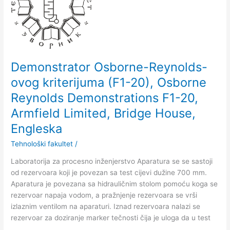
ovog
kriterijuma
(F1-
20),
Osborne
Reynolds
Demonstrator Osborne-Reynolds-
Demonstrations
ovog kriterijuma (F1-20), Osborne
F1-
Reynolds Demonstrations F1-20,
20,
Armfield
Armfield Limited, Bridge House,
Limited,
Engleska
Bridge
House,
Tehnološki fakultet
/
Engleska
Laboratorija za procesno inženjerstvo Aparatura se se sastoji
od rezervoara koji je povezan sa test cijevi dužine 700 mm.
Aparatura je povezana sa hidrauličnim stolom pomoću koga se
rezervoar napaja vodom, a pražnjenje rezervoara se vrši
izlaznim ventilom na aparaturi. Iznad rezervoara nalazi se
rezervoar za doziranje marker tečnosti čija je uloga da u test