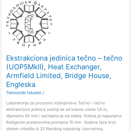
Ekstrakciona
jedinica
tečno
–
tečno
(UOP5MkII),
Heat
Exchanger,
Armfield
Ekstrakciona jedinica tečno – tečno
Limited,
(UOP5MkII), Heat Exchanger,
Bridge
Armfield Limited, Bridge House,
House,
Engleska
Engleska
Tehnološki fakultet
/
Laboratorija za procesno inženjerstvo Tečno – tečno
ekstrakciona jedinica sastoji se od kolone visine 1,6 m,
dijametra 50 mm i sačinjena je od stakla. Kolona je napunjena
Rašigovim prstenovima promjera 15 mm. Vodena faza kroz
sistem cirkuliše iz 25 litarskog napojnog i povratnog