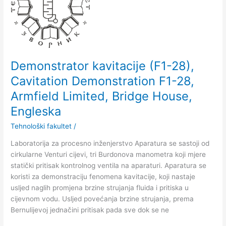
28),
Cavitation
Demonstration
F1-
28,
Armfield
Demonstrator kavitacije (F1-28),
Limited,
Cavitation Demonstration F1-28,
Bridge
Armfield Limited, Bridge House,
House,
Engleska
Engleska
Tehnološki fakultet
/
Laboratorija za procesno inženjerstvo Aparatura se sastoji od
cirkularne Venturi cijevi, tri Burdonova manometra koji mjere
statički pritisak kontrolnog ventila na aparaturi. Aparatura se
koristi za demonstraciju fenomena kavitacije, koji nastaje
uslјed naglih promjena brzine strujanja fluida i pritiska u
cijevnom vodu. Uslјed povećanja brzine strujanja, prema
Bernulijevoj jednačini pritisak pada sve dok se ne