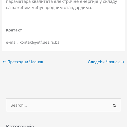
параметара квалитета електричне енергије у складу
са важећим међународним стандардима.
Контакт
e-mail: kontakt@etf.ues.rs.ba
←
Претходни Чланак
Следећи Чланак
→
П
р
е
Категорије