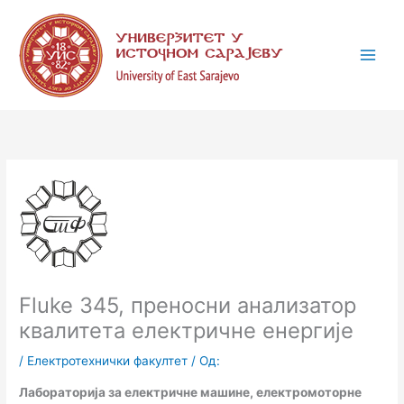
Пређи
К
на
а
садржај
т
е
г
о
р
и
ј
е
Fluke 345, преносни анализатор
квалитетa електричне енергије
/
Електротехнички факултет
/ Од:
Лабораторија за електричне машине, електромоторне