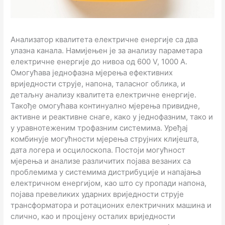
Анализатор квалитета електричне енергије са два
улазна канала. Намијењен је за анализу параметара
електричне енергије до нивоа од 600 V, 1000 A.
Омогућава једнофазна мјерења ефективних
вриједности струје, напона, таласног облика, и
детаљну анализу квалитета електричне енергије.
Такође омогућава континуално мјерења привидне,
активне и реактивне снаге, како у једнофазним, тако и
у уравнотеженим трофазним системима. Уређај
комбинује могућности мјерења струјних клијешта,
дата логера и осцилоскопа. Постоји могућност
мјерења и анализе различитих појава везаних са
проблемима у системима дистрибуције и напајања
електричном енергијом, као што су пропади напона,
појава превеликих ударних вриједности струје
трансформатора и ротационих електричних машина и
слично, као и процјену осталих вриједности