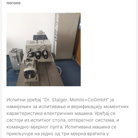
погоне
Испитни уређај “Dr. Staiger, Mohilo+CoGmbH” је
намијењен за испитивање и верификацију моментних
карактеристика електричних машина. Уређај се
састоји из испитног стола, оптеретног система, и
командно-мјерног пулта. Испитивана машина се
прикључује на једно од три мјерна вратила у