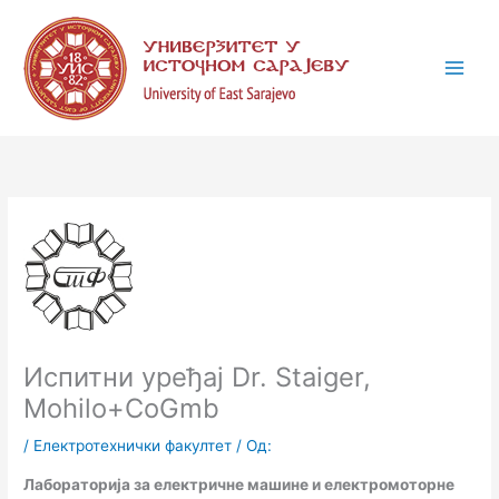
Пређи
К
на
а
садржај
т
е
г
о
р
и
ј
е
Испитни уређај Dr. Staiger,
Mohilo+CoGmb
/
Електротехнички факултет
/ Од:
Лабораторијa за електричне машине и електромоторне