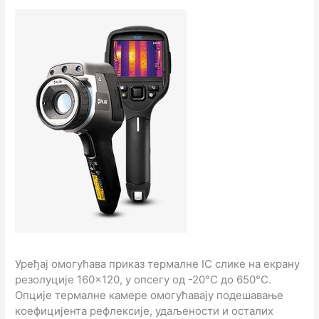
Уређај омогућава приказ термалне IC слике на екрану
резолуције 160×120, у опсегу од -20°C до 650°C.
Опције термалне камере омогућавају подешавање
коефицијента рефлексије, удаљености и осталих