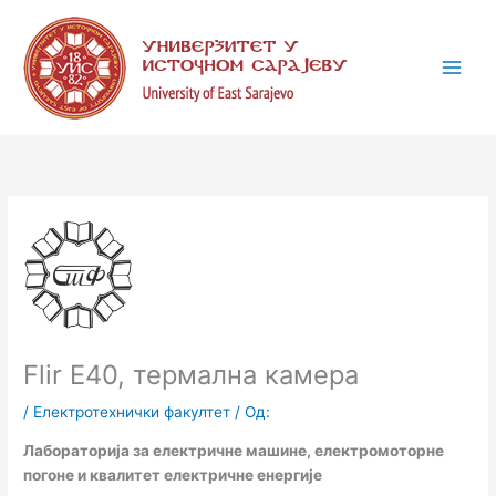
Пређи
К
на
а
садржај
т
е
г
о
р
и
ј
е
Flir E40, термална камера
/
Електротехнички факултет
/ Од:
Лабораторија за електричне машине, електромоторне
погоне и квалитет електричне енергије