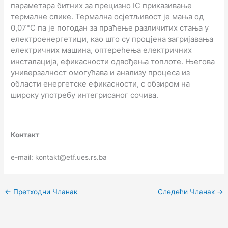
параметара битних за прецизно IC приказивање
термалне слике. Термална осјетљивост је мања од
0,07°C па је погодан за праћење различитих стања у
електроенергетици, као што су процјена загријавања
електричних машина, оптерећења електричних
инсталација, ефикасности одвођења топлоте. Његова
универзалност омогућава и анализу процеса из
области енергетске ефикасности, с обзиром на
широку употребу интегрисаног сочива.
Контакт
e-mail: kontakt@etf.ues.rs.ba
←
Претходни Чланак
Следећи Чланак
→