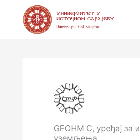
Пређи
на
садржај
GEOHM C, уређај за 
уземљења