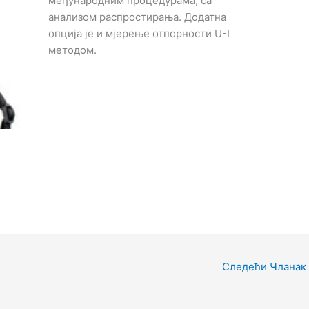
међународним процедурама, са
анализом распростирања. Додатна
опција је и мјерење отпорности U-I
методом.
Следећи Чланак