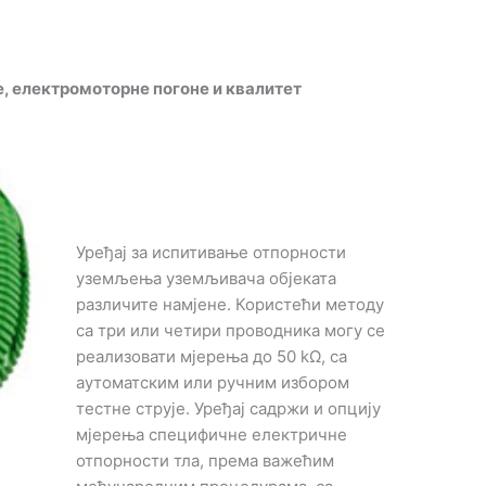
, електромоторне погоне и квалитет
Уређај за испитивање отпорности
уземљења уземљивача објеката
различите намјене. Користећи методу
са три или четири проводника могу се
реализовати мјерења до 50 kΩ, са
аутоматским или ручним избором
тестне струје. Уређај садржи и опцију
мјерења специфичне електричне
отпорности тла, према важећим