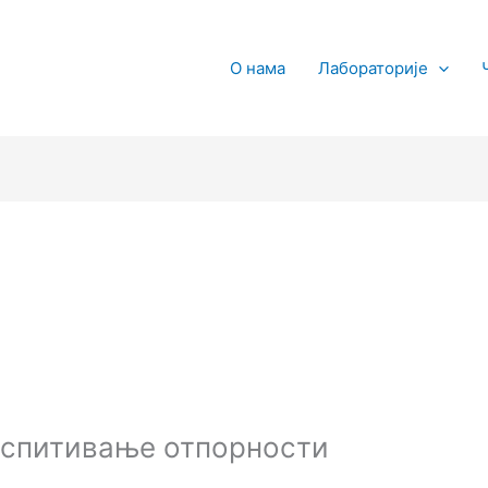
О нама
Лабораторије
испитивање отпорности