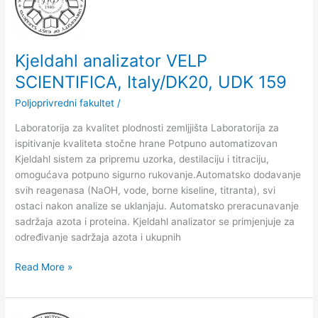
VELP
SCIENTIFICA,
Italy/DK20,
UDK
Kjeldahl analizator VELP
159
SCIENTIFICA, Italy/DK20, UDK 159
Poljoprivredni fakultet
/
Laboratorija za kvalitet plodnosti zemljjišta Laboratorija za
ispitivanje kvaliteta stočne hrane Potpuno automatizovan
Kjeldahl sistem za pripremu uzorka, destilaciju i titraciju,
omogućava potpuno sigurno rukovanje.Automatsko dodavanje
svih reagenasa (NaOH, vode, borne kiseline, titranta), svi
ostaci nakon analize se uklanjaju. Automatsko preracunavanje
sadržaja azota i proteina. Kjeldahl analizator se primjenjuje za
određivanje sadržaja azota i ukupnih
Read More »