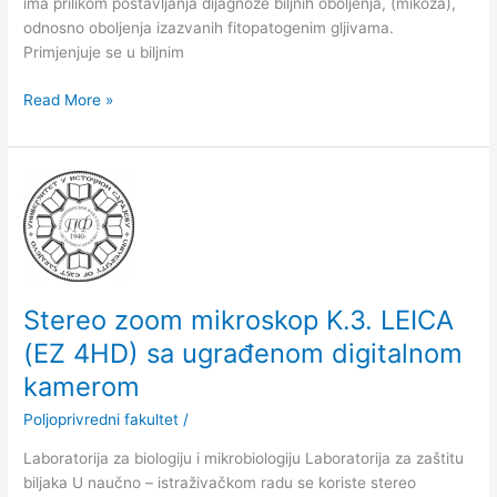
ima prilikom postavljanja dijagnoze biljnih oboljenja, (mikoza),
odnosno oboljenja izazvanih fitopatogenim gljivama.
Primjenjuje se u biljnim
Read More »
Stereo
zoom
mikroskop
K.3.
LEICA
(EZ
Stereo zoom mikroskop K.3. LEICA
4HD)
(EZ 4HD) sa ugrađenom digitalnom
sa
ugrađenom
kamerom
digitalnom
Poljoprivredni fakultet
/
kamerom
Laboratorija za biologiju i mikrobiologiju Laboratorija za zaštitu
biljaka U naučno – istraživačkom radu se koriste stereo