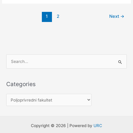
1
2
Next
→
S
e
a
Categories
r
c
h
f
o
Copyright © 2026 | Powered by
URC
r