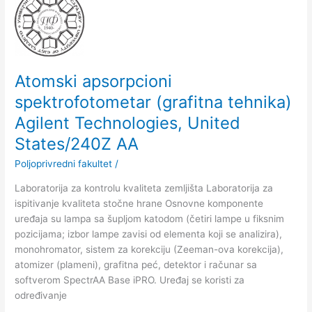
apsorpcioni
spektrofotometar
(grafitna
tehnika)
Agilent
Atomski apsorpcioni
Technologies,
spektrofotometar (grafitna tehnika)
United
States/240Z
Agilent Technologies, United
AA
States/240Z AA
Poljoprivredni fakultet
/
Laboratorija za kontrolu kvaliteta zemljišta Laboratorija za
ispitivanje kvaliteta stočne hrane Osnovne komponente
uređaja su lampa sa šupljom katodom (četiri lampe u fiksnim
pozicijama; izbor lampe zavisi od elementa koji se analizira),
monohromator, sistem za korekciju (Zeeman-ova korekcija),
atomizer (plameni), grafitna peć, detektor i računar sa
softverom SpectrAA Base iPRO. Uređaj se koristi za
određivanje