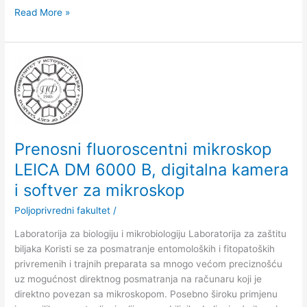
Read More »
Prenosni
fluoroscentni
mikroskop
LEICA
DM
6000
Prenosni fluoroscentni mikroskop
B,
LEICA DM 6000 B, digitalna kamera
digitalna
kamera
i softver za mikroskop
i
Poljoprivredni fakultet
/
softver
za
Laboratorija za biologiju i mikrobiologiju Laboratorija za zaštitu
mikroskop
biljaka Koristi se za posmatranje entomoloških i fitopatoških
privremenih i trajnih preparata sa mnogo većom preciznošću
uz mogućnost direktnog posmatranja na računaru koji je
direktno povezan sa mikroskopom. Posebno široku primjenu