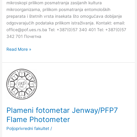
mikroskopi prilikom posmatranja zasijanih kultura
mikroorganizama, prilikom posmatranja entomoloških
preparata i štetnih vrsta insekata što omogućava dobijanje
odgovarajućih podataka prilikom istraživanja. Kontakt: email:
office@pof.ues.rs.ba Tel: +387(0)57 340 401 Tel: +387(0)57
342 701 Почетна
Read More »
Plameni
fotometar
Jenway/PFP7
Flame
Photometer
Plameni fotometar Jenway/PFP7
Flame Photometer
Poljoprivredni fakultet
/