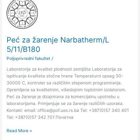
Peć
za
žarenje
Narbatherm/L
5/11/B180
Peć za žarenje Narbatherm/L
5/11/B180
Poljoprivredni fakultet
/
Laboratorija za kvalitet plodnosti zemljišta Laboratorija za
ispitivanje kvaliteta stočne hrane Temperaturni opseg 30-
30000 C, kontroler sa različitim stepenom programiranja.
Opremljena sa kvalitetnim, višeslojnim toplotnim izolatorom.
Peć za žarenje je dizajnirana za komercijalnu upotrebu u
laboratorijama. Primjenjuje se za žarenje različitih uzoraka.
Kontakt: email: office@pof.ues.rs.ba Tel: +387(0)57 340 401
Tel: +387(0)57 342 701 Почетна
Read More »