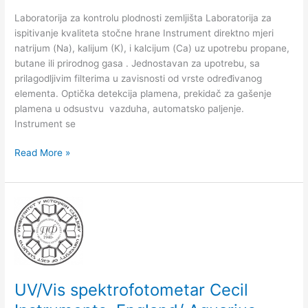
Laboratorija za kontrolu plodnosti zemljišta Laboratorija za
ispitivanje kvaliteta stočne hrane Instrument direktno mjeri
natrijum (Na), kalijum (K), i kalcijum (Ca) uz upotrebu propane,
butane ili prirodnog gasa . Jednostavan za upotrebu, sa
prilagodljivim filterima u zavisnosti od vrste određivanog
elementa. Optička detekcija plamena, prekidač za gašenje
plamena u odsustvu vazduha, automatsko paljenje.
Instrument se
Read More »
UV/Vis
spektrofotometar
Cecil
Instruments,
England/
Aquarius
UV/Vis spektrofotometar Cecil
7000