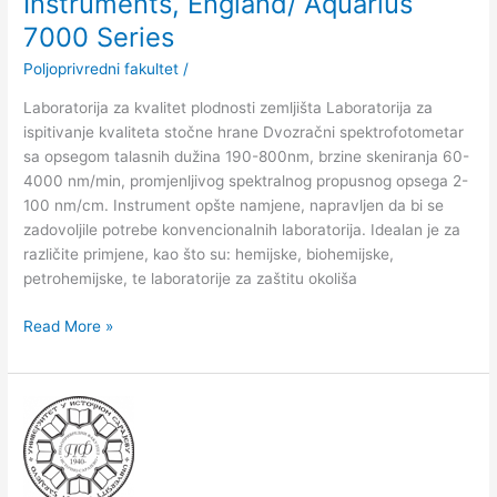
Instruments, England/ Aquarius
Series
7000 Series
Poljoprivredni fakultet
/
Laboratorija za kvalitet plodnosti zemljišta Laboratorija za
ispitivanje kvaliteta stočne hrane Dvozračni spektrofotometar
sa opsegom talasnih dužina 190-800nm, brzine skeniranja 60-
4000 nm/min, promjenljivog spektralnog propusnog opsega 2-
100 nm/cm. Instrument opšte namjene, napravljen da bi se
zadovoljile potrebe konvencionalnih laboratorija. Idealan je za
različite primjene, kao što su: hemijske, biohemijske,
petrohemijske, te laboratorije za zaštitu okoliša
Read More »
Univerzalna
sušnica
Memmert/UNB
400