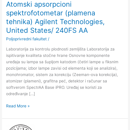
Atomski apsorpcioni
Technologies,
spektrofotometar (plamena
United
States/
tehnika) Agilent Technologies,
240FS
United States/ 240FS AA
AA
Poljoprivredni fakultet
/
Laboratorija za kontrolu plodnosti zemljišta Laboratorija za
ispitivanje kvaliteta stočne hrane Osnovne komponente
uređaja su lampa sa šupljom katodom (četiri lampe u fiksnim
pozicijama; izbor lampe zavisi od elementa koji se analizira),
monohromator, sistem za korekciju (Zeeman-ova korekcija),
atomizer (plameni), grafitna peć, detektor i računar sa
softverom SpectrAA Base iPRO. Uređaj se koristi za
određivanje […]
Read More »
Atomski