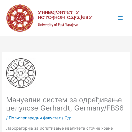
Пређи
К
на
а
садржај
т
е
г
о
р
и
ј
е
Мануелни систем за одређивање
целулозе Gerhardt, Germany/FBS6
/
Пољопривредни факултет
/ Од:
Лабораторија за испитивање квалитета сточне хране