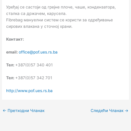
Уређај се састоји од грејне плоче, чаше, кондензатора,
сталка са држачем, карусела.
Fibrebag мануелни систем се користи за одређивање
сирових влакана у сточној храни.
Контакт:
еmail:
office@pof.ues.rs.ba
Тел:
+387(0)57 340 401
Тел:
+387(0)57 342 701
http://www.pof.ues.rs.ba
←
Претходни Чланак
Следећи Чланак
→