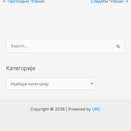
←
Претходни Чланак
Следећи Чланак
→
П
р
е
Категорије
т
р
а
г
а
Copyright © 2026 | Powered by
URC
з
а
: