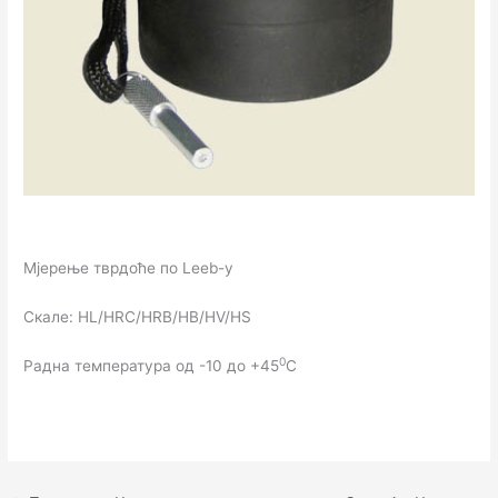
Мјерење тврдоће по Leeb-у
Скале: HL/HRC/HRB/HB/HV/HS
0
Радна температура од -10 до +45
C