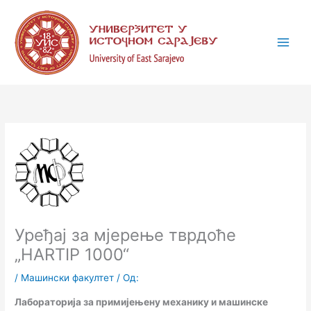
Пређи
К
на
а
садржај
т
е
г
о
р
и
ј
е
Уређај за мјерење тврдоће
„HARTIP 1000“
/
Машински факултет
/ Од:
Лабораторија за примијењену механику и машинске