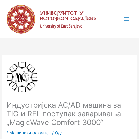
Пређи
К
на
а
садржај
т
е
г
о
р
и
ј
е
Индустријска AC/AD машина за
TIG и REL поступак заваривања
„MagicWave Comfort 3000“
/
Машински факултет
/ Од: