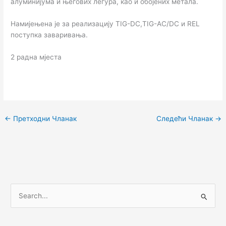
алуминијума и његових легура, као и обојених метала.
Намијењена је за реализацију TIG-DC,TIG-AC/DC и REL
поступка заваривања.
2 радна мјеста
←
Претходни Чланак
Следећи Чланак
→
П
р
е