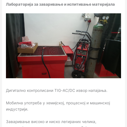
Лабораторија за заваривање и испитивање материјала
Дигитално контролисани TIG-AC/DC извор напајања.
Мобилна употреба у хемијској, процесној и машинској
индустрији.
Заваривање високо и ниско легираних челика,