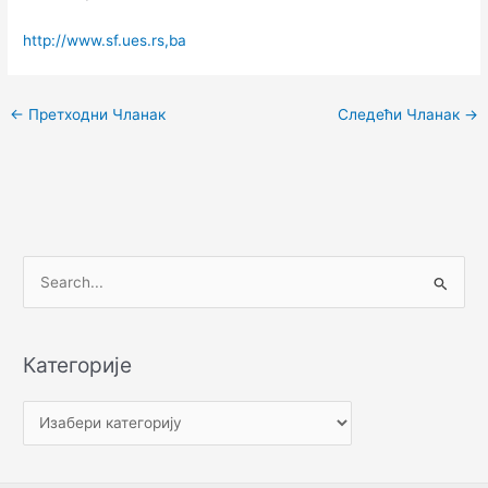
http://www.sf.ues.rs,ba
←
Претходни Чланак
Следећи Чланак
→
П
р
е
Категорије
т
р
а
г