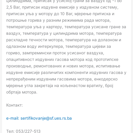
цилиндрима, притисак у усисној грани за ваздух од -1 do
2,5 Bar, притисак издувне емисије у издувном систему,
притисак уља у мотору до 10 Bar, мјерење притиска и
потрошње горива у разним режимима рада мотора,
температура уља у картеру, температура усисане гране за
ваздух, температура у цилиндрима мотора, температура
расхладне течности мотора, температура на долазном и
одлазном воду интеркулера, температура цијеви за
гориво, зампремински проток усисаног ваздуха,
опацитивност издувних гасова мотора код прототипске
производње, ремонтованих и нових мотора, испитивање
издувне емисије различитих компоненти издувних гасова у
непрерађеним издувним гасовима мотора, енкодерско
мјерење угла закретаја на кољенастом вратилу, број
обртаја мотора.
Контакт:
e-mail: sertifikovanje@sf.ues.rs.ba
Тел: 053/227-513