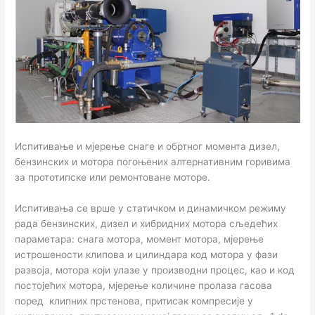
Испитивање и мјерење снаге и обртног момента дизел,
бензинских и мотора погоњених алтернативним горивима
за прототипске или ремонтоване моторе.
Испитивања се врше у статичком и динамичком режиму
рада бензинских, дизел и хибридних мотора сљедећих
параметара: снага мотора, момент мотора, мјерење
истрошености клипова и цилиндара код мотора у фази
развоја, мотора који улазе у производни процес, као и код
постојећих мотора, мјерење количине пролаза гасова
поред клипних прстенова, притисак компресије у