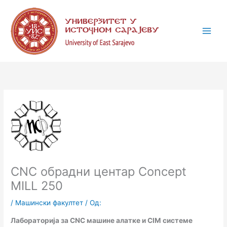
Пређи
К
на
а
садржај
т
е
г
о
р
и
ј
е
CNC обрадни центар Concept
MILL 250
/
Машински факултет
/ Од:
Лабораторија за CNC машине алатке и CIM системе