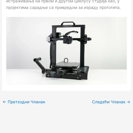
истраживања на првом и другом циклусу студија као, у
пројектима сарадње са привредом за израду прототипа.
←
Претходни Чланак
Следећи Чланак
→