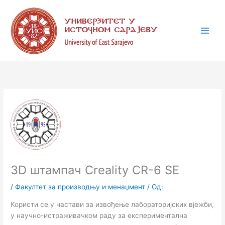
Пређи
К
на
а
садржај
т
е
г
о
р
и
ј
е
3D штампач Creality CR-6 SE
/
Факултет за производњу и менаџмент
/ Од:
Користи се у настави за извођење лабораторијских вјежби,
у научно-истраживачком раду за експериментална