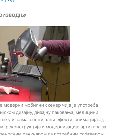
РОИЗВОДЊУ
је модерни мобилни скенер чија је употреба
јском дизајну, дизајну паковања, медицини
ње у играма, специјални ефекти, анимација…),
зи, реконструкција и модернизација артикала за
преносним рачунаром са потребним софтвером