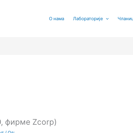
О нама
Лабораторије
Члани
, фирме Zcorp)
нт
/ Од: