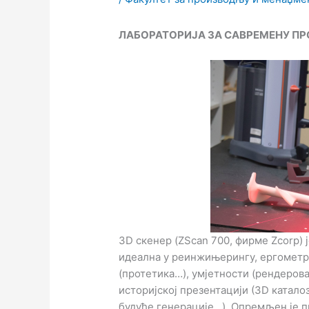
ЛАБОРАТОРИЈА ЗА САВРЕМЕНУ П
3D скенер (ZScan 700, фирме Zcorp) 
идеална у реинжињерингу, ергометри
(протетика…), умјетности (рендерова
историјској презентацији (3D катало
будуће генерације…). Опремљен је 