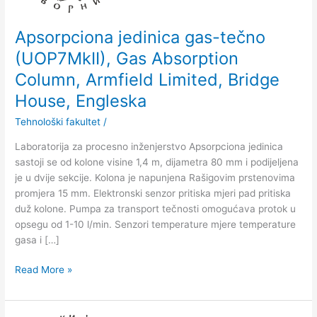
Column,
Armfield
Apsorpciona jedinica gas-tečno
Limited,
(UOP7MkII), Gas Absorption
Bridge
Column, Armfield Limited, Bridge
House,
Engleska
House, Engleska
Tehnološki fakultet
/
Laboratorija za procesno inženjerstvo Apsorpciona jedinica
sastoji se od kolone visine 1,4 m, dijametra 80 mm i podijelјena
je u dvije sekcije. Kolona je napunjena Rašigovim prstenovima
promjera 15 mm. Elektronski senzor pritiska mjeri pad pritiska
duž kolone. Pumpa za transport tečnosti omogućava protok u
opsegu od 1-10 l/min. Senzori temperature mjere temperature
gasa i […]
Read More »