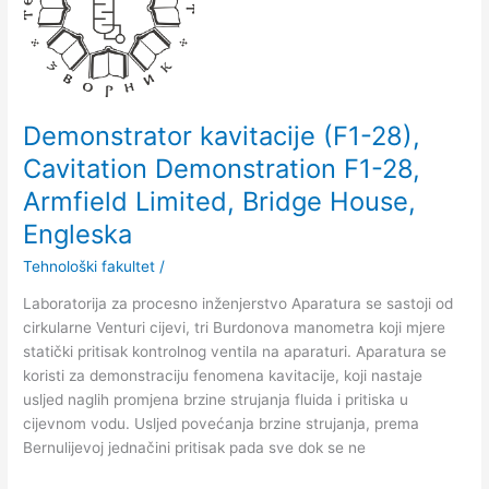
28),
Cavitation
Demonstration
F1-
28,
Armfield
Demonstrator kavitacije (F1-28),
Limited,
Cavitation Demonstration F1-28,
Bridge
Armfield Limited, Bridge House,
House,
Engleska
Engleska
Tehnološki fakultet
/
Laboratorija za procesno inženjerstvo Aparatura se sastoji od
cirkularne Venturi cijevi, tri Burdonova manometra koji mjere
statički pritisak kontrolnog ventila na aparaturi. Aparatura se
koristi za demonstraciju fenomena kavitacije, koji nastaje
uslјed naglih promjena brzine strujanja fluida i pritiska u
cijevnom vodu. Uslјed povećanja brzine strujanja, prema
Bernulijevoj jednačini pritisak pada sve dok se ne