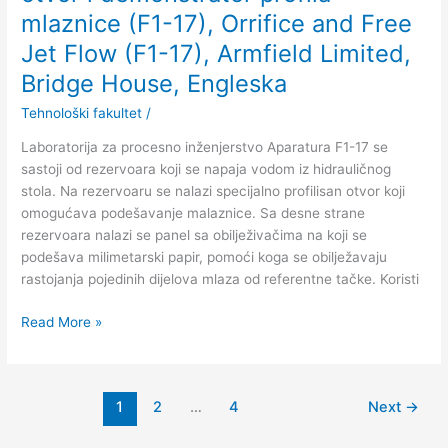
mlaznice (F1-17), Orrifice and Free
Orrifice
and
Jet Flow (F1-17), Armfield Limited,
Free
Bridge House, Engleska
Jet
Flow
Tehnološki fakultet
/
(F1-
Laboratorija za procesno inženjerstvo Aparatura F1-17 se
17),
sastoji od rezervoara koji se napaja vodom iz hidrauličnog
Armfield
stola. Na rezervoaru se nalazi specijalno profilisan otvor koji
Limited,
omogućava podešavanje malaznice. Sa desne strane
Bridge
rezervoara nalazi se panel sa obilježivačima na koji se
House,
podešava milimetarski papir, pomoći koga se obilježavaju
Engleska
rastojanja pojedinih dijelova mlaza od referentne tačke. Koristi
Read More »
1
2
…
4
Next
→