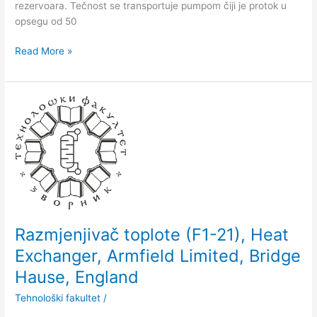
rezervoara. Tečnost se transportuje pumpom čiji je protok u
opsegu od 50
Read More »
Razmјenjivač
toplote
(F1-
21),
Heat
Exchanger,
Armfield
Limited,
Bridge
Razmјenjivač toplote (F1-21), Heat
Hause,
Exchanger, Armfield Limited, Bridge
England
Hause, England
Tehnološki fakultet
/