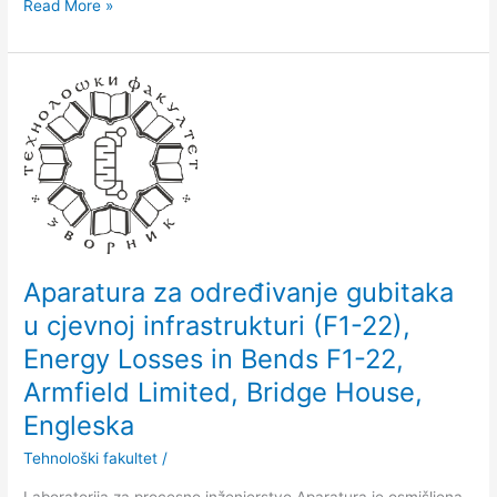
Read More »
Aparatura
za
određivanje
gubitaka
u
cjevnoj
infrastrukturi
(F1-
22),
Aparatura za određivanje gubitaka
Energy
u cjevnoj infrastrukturi (F1-22),
Losses
Energy Losses in Bends F1-22,
in
Bends
Armfield Limited, Bridge House,
F1-
Engleska
22,
Armfield
Tehnološki fakultet
/
Limited,
Laboratorija za procesno inženjerstvo Aparatura je osmišlјena