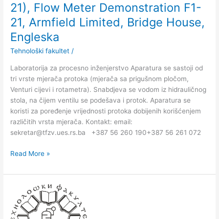
21), Flow Meter Demonstration F1-
Armfield
21, Armfield Limited, Bridge House,
Limited,
Bridge
Engleska
House,
Tehnološki fakultet
/
Engleska
Laboratorija za procesno inženjerstvo Aparatura se sastoji od
tri vrste mjerača protoka (mjerača sa prigušnom pločom,
Venturi cijevi i rotametra). Snabdjeva se vodom iz hidrauličnog
stola, na čijem ventilu se podešava i protok. Aparatura se
koristi za poređenje vrijednosti protoka dobijenih korišćenjem
različitih vrsta mjerača. Кontakt: email:
sekretar@tfzv.ues.rs.ba +387 56 260 190+387 56 261 072
Read More »
Demonstrator
Osborne-
Reynolds-