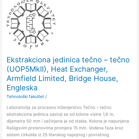
Ekstrakciona
jedinica
tečno
–
tečno
(UOP5MkII),
Heat
Exchanger,
Armfield
Ekstrakciona jedinica tečno – tečno
Limited,
(UOP5MkII), Heat Exchanger,
Bridge
Armfield Limited, Bridge House,
House,
Engleska
Engleska
Tehnološki fakultet
/
Laboratorija za procesno inženjerstvo Tečno – tečno
ekstrakciona jedinica sastoji se od kolone visine 1,6 m,
dijametra 50 mm i sačinjena je od stakla. Kolona je napunjena
Rašigovim prstenovima promjera 15 mm. Vodena faza kroz
sistem cirkuliše iz 25 litarskog napojnog i povratnog