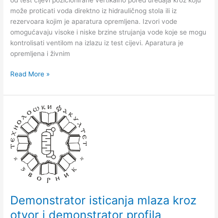
House,
može proticati voda direktno iz hidrauličnog stola ili iz
Engleska
rezervoara kojim je aparatura opremljena. Izvori vode
omogućavaju visoke i niske brzine strujanja vode koje se mogu
kontrolisati ventilom na izlazu iz test cijevi. Aparatura je
opremljena i živnim
Read More »
Demonstrator
isticanja
mlaza
kroz
otvor
i
demonstrator
profila
mlaznice
Demonstrator isticanja mlaza kroz
(F1-
otvor i demonstrator profila
17),