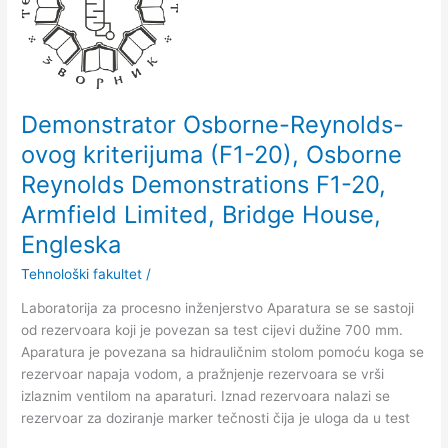
ovog
kriterijuma
(F1-
20),
Osborne
Reynolds
Demonstrator Osborne-Reynolds-
Demonstrations
ovog kriterijuma (F1-20), Osborne
F1-
Reynolds Demonstrations F1-20,
20,
Armfield
Armfield Limited, Bridge House,
Limited,
Engleska
Bridge
House,
Tehnološki fakultet
/
Engleska
Laboratorija za procesno inženjerstvo Aparatura se se sastoji
od rezervoara koji je povezan sa test cijevi dužine 700 mm.
Aparatura je povezana sa hidrauličnim stolom pomoću koga se
rezervoar napaja vodom, a pražnjenje rezervoara se vrši
izlaznim ventilom na aparaturi. Iznad rezervoara nalazi se
rezervoar za doziranje marker tečnosti čija je uloga da u test