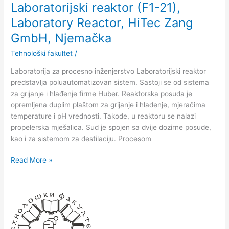
GmbH,
Laboratorijski reaktor (F1-21),
Nјemačka
Laboratory Reactor, HiTec Zang
GmbH, Nјemačka
Tehnološki fakultet
/
Laboratorija za procesno inženjerstvo Laboratorijski reaktor
predstavlјa poluautomatizovan sistem. Sastoji se od sistema
za grijanje i hlađenje firme Huber. Reaktorska posuda je
opremlјena duplim plaštom za grijanje i hlađenje, mjeračima
temperature i pH vrednosti. Takođe, u reaktoru se nalazi
propelerska mješalica. Sud je spojen sa dvije dozirne posude,
kao i za sistemom za destilaciju. Procesom
Read More »
Demonstrator
kavitacije
(F1-