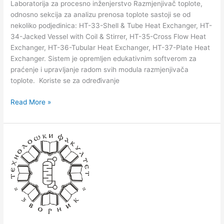
Laboratorija za procesno inženjerstvo Razmјenjivač toplote,
odnosno sekcija za analizu prenosa toplote sastoji se od
nekoliko podjedinica: HT-33-Shell & Tube Heat Exchanger, HT-
34-Jacked Vessel with Coil & Stirrer, HT-35-Cross Flow Heat
Exchanger, HT-36-Tubular Heat Exchanger, HT-37-Plate Heat
Exchanger. Sistem je opremljen edukativnim softverom za
praćenje i upravljanje radom svih modula razmјenjivača
toplote. Koriste se za određivanje
Read More »
Laboratorijski
reaktor
(F1-
21),
Laboratory
Reactor,
HiTec
Zang