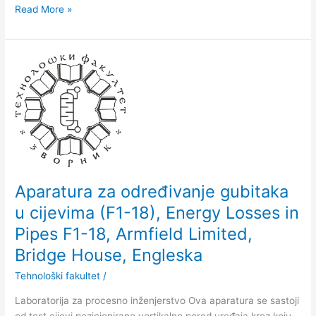
Read More »
Aparatura
za
određivanje
gubitaka
u
cijevima
(F1-
18),
Energy
Aparatura za određivanje gubitaka
Losses
u cijevima (F1-18), Energy Losses in
in
Pipes F1-18, Armfield Limited,
Pipes
F1-
Bridge House, Engleska
18,
Tehnološki fakultet
/
Armfield
Limited,
Laboratorija za procesno inženjerstvo Ova aparatura se sastoji
Bridge
od test cijevi pozicionirane vertikalno pored uređaja kroz koju