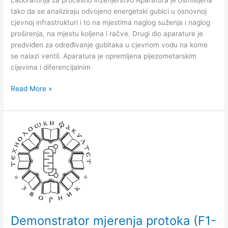
Bridge
tako da se analiziraju odvojeno energetski gubici u osnovnoj
House,
cjevnoj infrastrukturi i to na mjestima naglog suženja i naglog
Engleska
proširenja, na mjestu kolјena i račve. Drugi dio aparature je
predviđen za određivanje gubitaka u cjevnom vodu na kome
se nalazi ventil. Aparatura je opremlјena pijezometarskim
cijevima i diferencijalnim
Read More »
Demonstrator
mjerenja
protoka
(F1-
21),
Flow
Meter
Demonstration
F1-
Demonstrator mjerenja protoka (F1-
21,