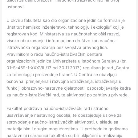
uslovi za dalјi obrazovni i naučno-istraživački rad na ovoj
ustanovi.
U okviru fakulteta kao dio organizacione jedinice formiran je
„Institut hemijsko inženjerstvo, tehnologiju i ekologiju“ koji je
registrovan kod Ministarstva za naučnotehnološki razvoj,
visoko obrazovanje i informaciono društvo kao naučno-
istraživačka organizacija bez svojstva pravnog lica.
Pravilnikom o radu naučno-istraživačkih centara
organizacionih jedinica Univerziteta u Istočnom Sarajevu (br.
01-S-459-1-XXXVIII/17 od 30.11.2017.) regulisan je rad „Centra
za tehnologiju proizvodnje hrane“. U Centru se obavlјaju
osnovna, primjenjena i razvojna istraživanja, istraživanja u
funkciji obrazovno-nastavne djelatnosti, osposoblјavanje kadra
za naučno-istraživački rad, te aktivnosti po zahtjevu privrede.
Fakultet podržava naučno-istraživački rad i stručno
usavršavanje nastavnog osoblјa, te obezbjeđuje uslove za
sprovođenje naučno-istraživačkih aktivnosti, u skladu sa
materijalnim i drugim mogućnostima. U prethodnim godinama
nastavnici i saradnici fakulteta su bili uklјučeni u realizaciju