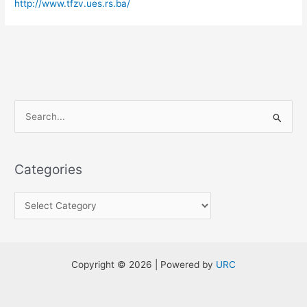
http://www.tfzv.ues.rs.ba/
S
e
a
Categories
r
c
h
f
o
Copyright © 2026 | Powered by
URC
r
: