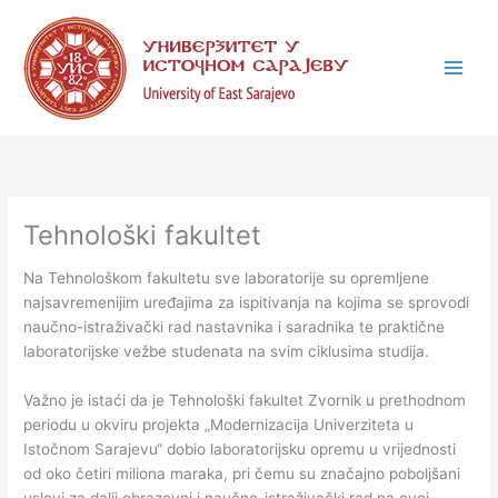
Skip
C
to
a
content
t
e
g
o
r
i
Tehnološki fakultet
e
Na Tehnološkom fakultetu sve laboratorije su opremlјene
s
najsavremenijim uređajima za ispitivanja na kojima se sprovodi
naučno-istraživački rad nastavnika i saradnika te praktične
laboratorijske vežbe studenata na svim ciklusima studija.
Važno je istaći da je Tehnološki fakultet Zvornik u prethodnom
periodu u okviru projekta „Modernizacija Univerziteta u
Istočnom Sarajevu“ dobio laboratorijsku opremu u vrijednosti
od oko četiri miliona maraka, pri čemu su značajno pobolјšani