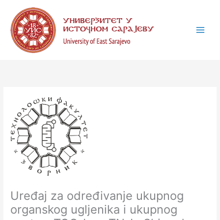
Skip
C
to
a
content
t
e
g
o
r
i
e
s
Uređaj za određivanje ukupnog
organskog uglјenika i ukupnog