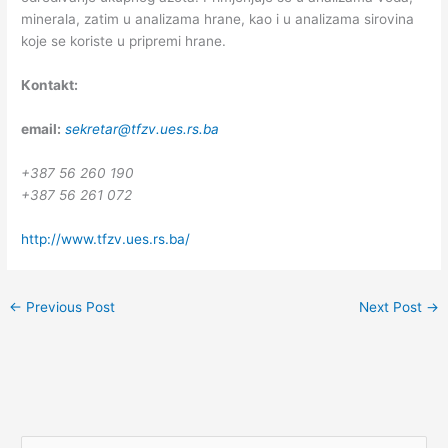
minerala, zatim u analizama hrane, kao i u analizama sirovina
koje se koriste u pripremi hrane.
Кontakt:
email:
sekretar@tfzv.ues.rs.ba
+387 56 260 190
+387 56 261 072
http://www.tfzv.ues.rs.ba/
←
Previous Post
Next Post
→