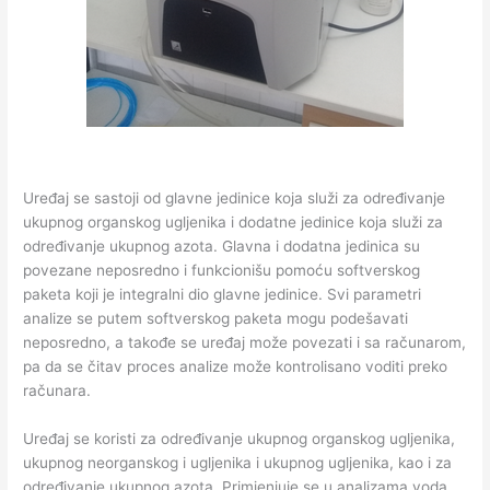
Uređaj se sastoji od glavne jedinice koja služi za određivanje
ukupnog organskog uglјenika i dodatne jedinice koja služi za
određivanje ukupnog azota. Glavna i dodatna jedinica su
povezane neposredno i funkcionišu pomoću softverskog
paketa koji je integralni dio glavne jedinice. Svi parametri
analize se putem softverskog paketa mogu podešavati
neposredno, a takođe se uređaj može povezati i sa računarom,
pa da se čitav proces analize može kontrolisano voditi preko
računara.
Uređaj se koristi za određivanje ukupnog organskog uglјenika,
ukupnog neorganskog i uglјenika i ukupnog uglјenika, kao i za
određivanje ukupnog azota. Primjenjuje se u analizama voda,