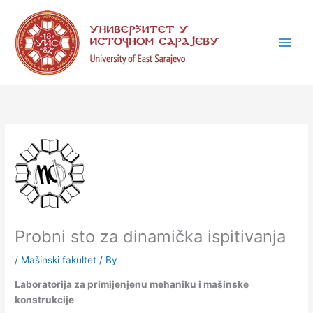
Skip
C
to
a
content
t
e
g
o
r
i
e
s
Probni sto za dinamička ispitivanja
/
Mašinski fakultet
/ By
Laboratorija za primijenjenu mehaniku i mašinske
konstrukcije