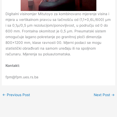
Digitalni visinomjer Mitutoyo za kombinovano mjerenje visina i
mjera u vertikalnom pravcu sa tačnošću od (1,1+0,6L/600) µm
i sa 0,1µ/0,5 µm rezolucijom/ponovljivost, u području od 0 do
600 mm. Frontalna okomitost je 0,5 µm. Pneumatski sistem
omogućuje lagano pokretanje po granitnoj ploči dimenzija
800×1200 mm, klase ravnosti 00. Mjerni podaci se mogu
statistički obrađivati na samom uređaju ili na spoljnom
računaru. Mjerenja su poluautomatska.
Kontakt:
fpm@fpm.ues.rs.ba
←
Previous Post
Next Post
→