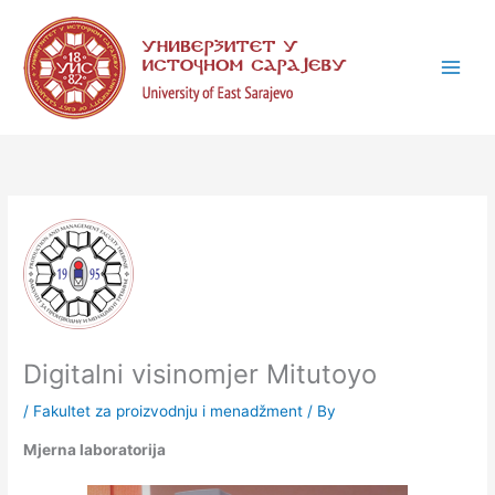
Skip
C
to
a
content
t
e
g
o
r
i
e
s
Digitalni visinomjer Mitutoyo
/
Fakultet za proizvodnju i menadžment
/ By
Mjerna laboratorija