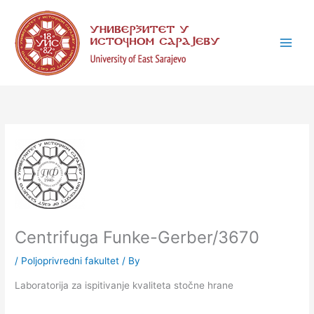
Skip
C
to
a
content
t
e
g
o
r
i
e
s
Centrifuga Funke-Gerber/3670
/
Poljoprivredni fakultet
/ By
Laboratorija za ispitivanje kvaliteta stočne hrane