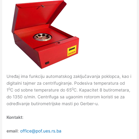
Uređaj ima funkciju automatskog zaključavanja poklopca, kao i
digitalni tajmer za centrifugiranje. Podesiva temperatura od
0
0
1
C od sobne temperature do 65
C. Kapacitet 8 butirometara,
do 1350 o/min. Centrifuga sa ugaonim rotorom koristi se za
određivanje butirometrijske masti po Gerber-u.
Kontakt
:
email
:
office@pof.ues.rs.ba