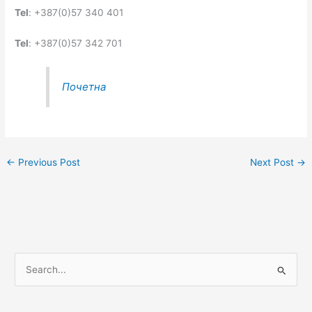
Tel
: +387(0)57 340 401
Tel
: +387(0)57 342 701
Почетна
←
Previous Post
Next Post
→
S
e
a